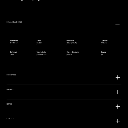
DÉTAILS DU VÉHICULE
Kilométrage
Année
Puissance
Cylindrée
178 400 km
03/2017
150 ch (110 kW)
1995 cm³
Carburant
Transimission
Classe d'émission
Couleur
Diesel
AUTOMATIQUE
Euro 6d
Noir
DESCRIPTION
GARANTIE
REPRISE
CONTACT