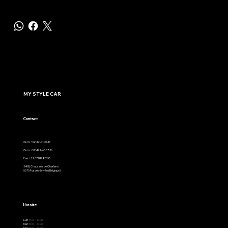
MY STYLE CAR
Contact
Gsm: +32 471/41.00.46
Gsm: +32 492/66.07.36
Fixe: +32 071/47.82.95
340B, Chaussée de Charleroi
5070 Fosses-la-ville (Belgique)
Horaire
Lun
9:00 - 19:30
Mar
9:00 - 19:30