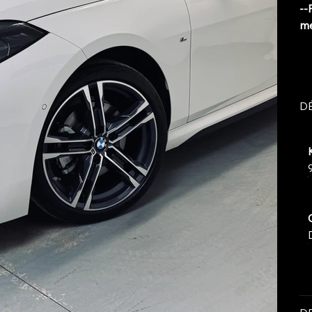
--
me
DÉ