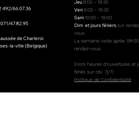
Jeu
9:00 - 19:30
 492/66.07.36
Ven
9:00 - 19:30
Sam
10:00 - 19:00
 071/47.82.95
Dim et jours fériers
sur rende
vous
aussée de Charleroi
La semaine visite après 19h30
es-la-ville (Belgique)
rendez-vous.
(Hors heures d'ouvertures et j
fériés sur rdv. 7j/7)
Politique de Confidentialité​