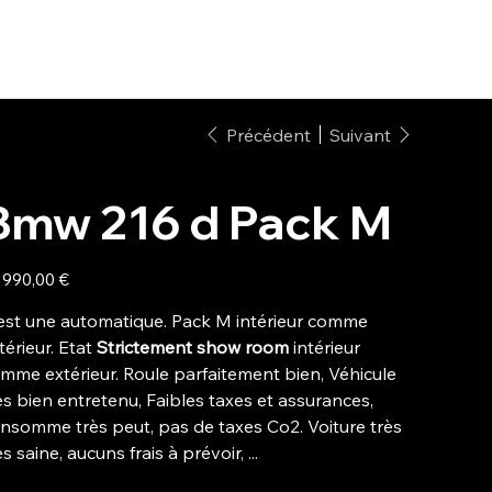
stock
Reprise
La concession
Nous contacter
Précédent
Suivant
Bmw 216 d Pack M
 990,00 €
est une automatique. Pack M intérieur comme
térieur. Etat
Strictement show room
intérieur
mme extérieur. Roule parfaitement bien, Véhicule
ès bien entretenu, Faibles taxes et assurances,
nsomme très peut, pas de taxes Co2. Voiture très
ès saine, aucuns frais à prévoir, ...