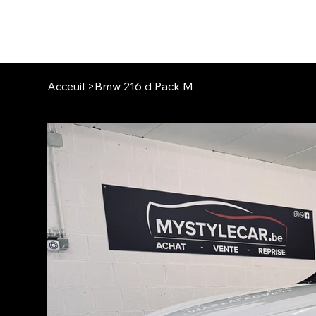
MY STYLE CAR
Acceuil
>
Bmw 216 d Pack M