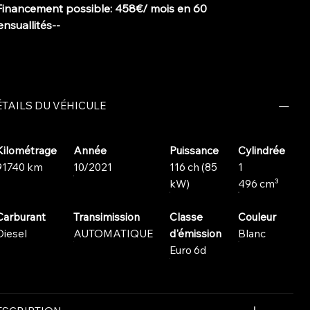
Financement possible: 458€/ mois en 60
nsuallités--
TAILS DU VÉHICULE
Kilométrage
Année
Puissance
Cylindrée
91740 km
10/2021
116 ch (85
1
kW)
496 cm³
Carburant
Transimission
Classe
Couleur
Diesel
AUTOMATIQUE
d'émission
Blanc
Euro 6d