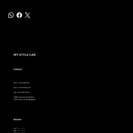
MY STYLE CAR
Contact
Gsm: +32 471/41.00.46
Gsm: +32 492/66.07.36
Fixe: +32 071/47.82.95
340B, Chaussée de Charleroi
5070 Fosses-la-ville (Belgique)
Horaire
Lun
9:00 - 19:30
Mar
9:00 - 19:30