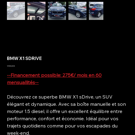
BMW X1 SDRIVE
Prix
14 500,00 €
--Financement possible: 275€/ mois en 60
mensuallités--
Découvrez ce superbe BMW X1 sDrive, un SUV
élégant et dynamique. Avec sa boîte manuelle et son
moteur 1.5 diesel, il offre un excellent équilibre entre
performance, confort et économie. Idéal pour vos
trajets quotidiens comme pour vos escapades du
week-end.