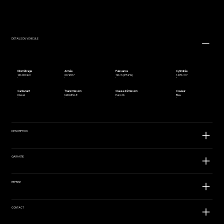
DÉTAILS DU VÉHICULE
Kilométrage
Année
Puissance
Cylindrée
146 000 km
09/2017
116 ch (85 kW)
1 495 cm³
Carburant
Transimission
Classe d'émission
Couleur
Diesel
MANUELLE
Euro 6b
Bleu
DESCRIPTION
GARANTIE
REPRISE
CONTACT