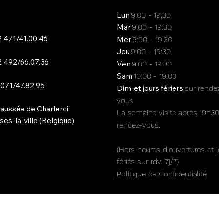
Lun
9:00 - 19:30
Mar
9:00 - 19:30
 471/41.00.46
Mer
9:00 - 19:30
Jeu
9:00 - 19:30
 492/66.07.36
Ven
9:00 - 19:30
Sam
10:00 - 19:00
 071/47.82.95
Dim et jours fériers
sur rende
vous
aussée de Charleroi
La semaine visite après 19h30
es-la-ville (Belgique)
rendez-vous.
(Hors heures d'ouvertures et j
fériés sur rdv. 7j/7)
Politique de Confidentialité​