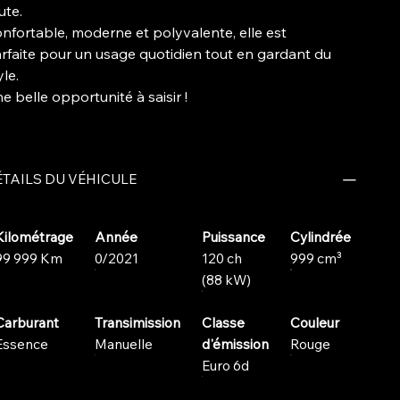
ute.
nfortable, moderne et polyvalente, elle est
rfaite pour un usage quotidien tout en gardant du
yle.
e belle opportunité à saisir !
TAILS DU VÉHICULE
Kilométrage
Année
Puissance
Cylindrée
99 999 Km
0/2021
120 ch
999 cm³
(88 kW)
Carburant
Transimission
Classe
Couleur
Essence
Manuelle
d'émission
Rouge
Euro 6d