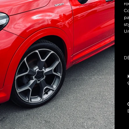
ro
Co
pa
st
Un
DÉ