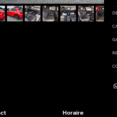
D
C
G
R
C
ct
Horaire