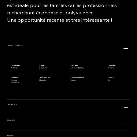
est idéale pour les familles ou les professionnels
recherchant économie et polyvalence.
Une opportunité récente et très intéressante !
DÉTAILS DU VÉHICULE
Kilométrage
Année
Puissance
Cylindrée
74 000 Km
02/2024
120 ch (88.3 kW)
998 cm³
Carburant
Transimission
Classe d'émission
Couleur
Essence
Manuelle
Euro 6d
Gris
+électrique
DESCRIPTION
GARANTIE
REPRISE