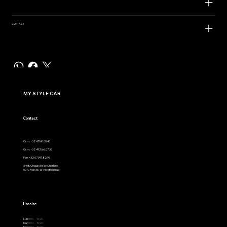
CONTACT
MY STYLE CAR
Contact
Gsm: +32 471/41.00.46
Gsm: +32 492/66.07.36
Fixe: +32 071/47.82.95
340B, Chaussée de Charleroi
5070 Fosses-la-ville (Belgique)
Horaire
Lun
9:00 - 19:30
Mar
9:00 - 19:30