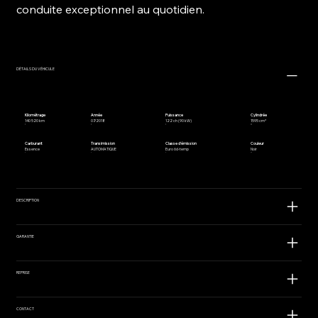
conduite exceptionnel au quotidien.
DÉTAILS DU VÉHICULE
Kilométrage
Année
Puissance
Cylindrée
140 520 km
07/2018
122 ch (90 kW)
1595 cm³
Carburant
Transimission
Classe d'émission
Couleur
Essence
AUTOMATIQUE
Euro 6d-temp
Noir
DESCRIPTION
GARANTIE
REPRISE
CONTACT