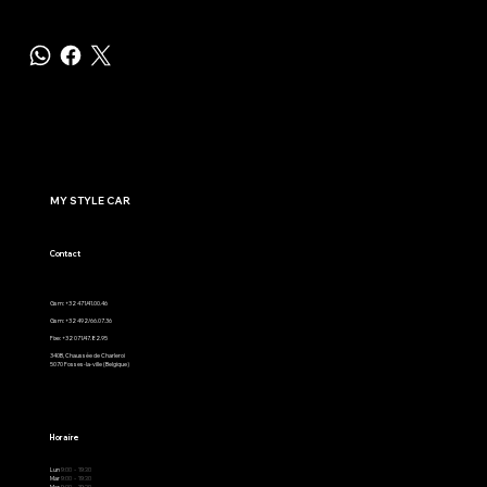
MY STYLE CAR
Contact
Gsm: +32 471/41.00.46
Gsm: +32 492/66.07.36
Fixe: +32 071/47.82.95
340B, Chaussée de Charleroi
5070 Fosses-la-ville (Belgique)
Horaire
Lun
9:00 - 19:30
Mar
9:00 - 19:30