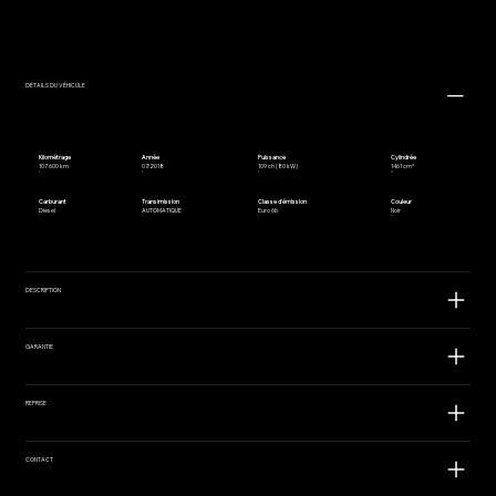
DÉTAILS DU VÉHICULE
Kilométrage
Année
Puissance
Cylindrée
107 600 km
07/2018
109 ch (80 kW)
1461 cm³
Carburant
Transimission
Classe d'émission
Couleur
Diesel
AUTOMATIQUE
Euro 6b
Noir
DESCRIPTION
GARANTIE
REPRISE
CONTACT