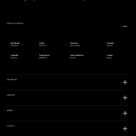
DÉTAILS DU VÉHICULE
Kilométrage
Année
Puissance
Cylindrée
99 900 km
08/2021
95 ch (70 kW)
999 cm³
Carburant
Transimission
Classe d'émission
Couleur
Essence
MANUELLE
Euro 6d
Rouge
DESCRIPTION
GARANTIE
REPRISE
CONTACT