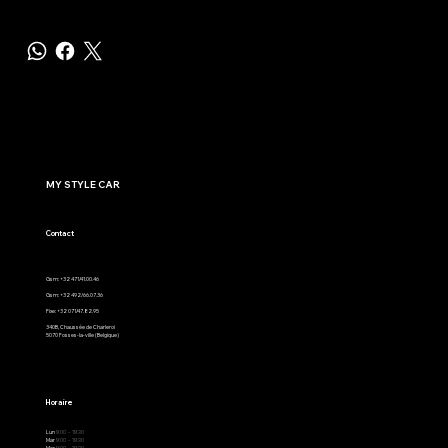
MY STYLE CAR
Contact
Gsm: +32 471/41.00.46
Gsm: +32 492/66.07.36
Fixe: +32 071/47.82.95
340B, Chaussée de Charleroi
5070 Fosses-la-ville (Belgique)
Horaire
Lun
9:00 - 19:30
Mar
9:00 - 19:30