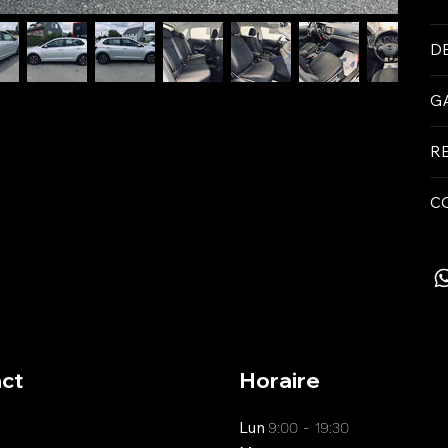
D
G
R
C
ct
Horaire
Lun
9:00 - 19:30