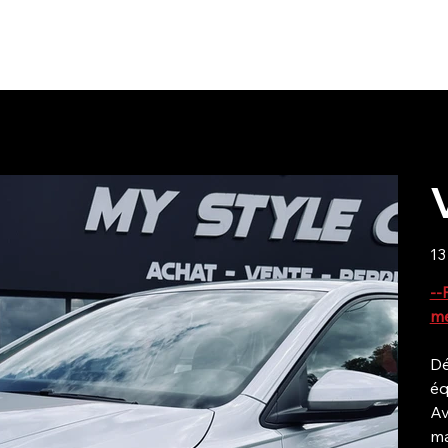
Notre 
Prix
13
--
me
Dé
éq
Av
ma