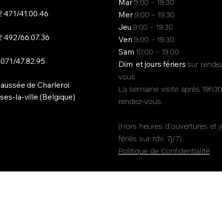
Mar
9:00 - 19:30
 471/41.00.46
Mer
9:00 - 19:30
Jeu
9:00 - 19:30
 492/66.07.36
Ven
9:00 - 19:30
Sam
10:00 - 19:00
 071/47.82.95
Dim et jours fériers
sur rende
vous
aussée de Charleroi
La semaine visite après 19h30
es-la-ville (Belgique)
rendez-vous.
(Hors heures d'ouvertures et j
fériés sur rdv. 7j/7)
Politique de Confidentialité​