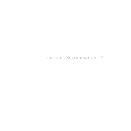
stock
Reprise
La concession
Nous contacter
Trier par :
Recommandé
 moment
orie pour continuer vos achats.