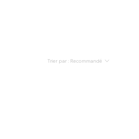
stock
Reprise
La concession
Nous contacter
Trier par :
Recommandé
 moment
orie pour continuer vos achats.