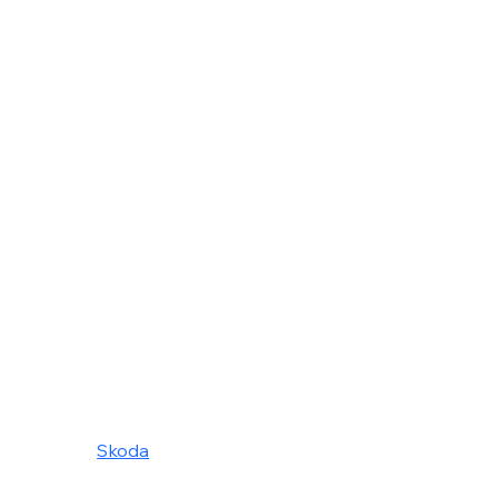
Hyundai
Jaguar
Jeep
Kia
Land Rover
Lexus
Mercedes
Mini
NIssan
Opel
Peugeot
Renault
Seat
Skoda
Ssangyong